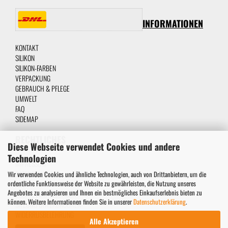
INFORMATIONEN
KONTAKT
SILIKON
SILIKON-FARBEN
VERPACKUNG
GEBRAUCH & PFLEGE
UMWELT
FAQ
SIDEMAP
RECHTLICHES
Diese Webseite verwendet Cookies und andere
Technologien
IMPRESSUM
DATENSCHUTZ
Wir verwenden Cookies und ähnliche Technologien, auch von Drittanbietern, um die
ordentliche Funktionsweise der Website zu gewährleisten, die Nutzung unseres
AGB
Angebotes zu analysieren und Ihnen ein bestmögliches Einkaufserlebnis bieten zu
COOKIE EINSTELLUNGEN
können. Weitere Informationen finden Sie in unserer
Datenschutzerklärung
.
SITZUNG UNTERBROCHEN
WIDERRUSBELEHRUNG
Alle Akzeptieren