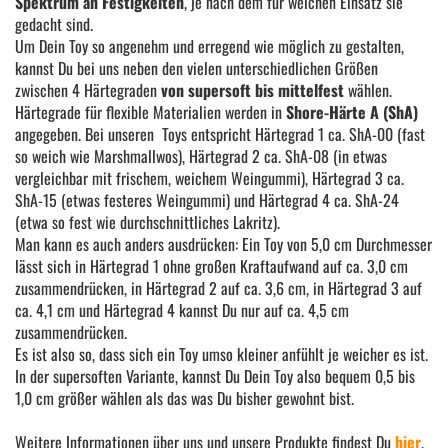
Spektrum an Festigkeiten
, je nach dem für welchen Einsatz sie
gedacht sind.
Um Dein Toy so angenehm und erregend wie möglich zu gestalten,
kannst Du bei uns neben den vielen unterschiedlichen Größen
zwischen 4 Härtegraden
von supersoft bis mittelfest
wählen.
Härtegrade für flexible Materialien werden in
Shore-Härte A (ShA)
angegeben. Bei unseren Toys entspricht Härtegrad 1 ca. ShA-00 (fast
so weich wie Marshmallwos), Härtegrad 2 ca. ShA-08 (in etwas
vergleichbar mit frischem, weichem Weingummi), Härtegrad 3 ca.
ShA-15 (etwas festeres Weingummi) und Härtegrad 4 ca. ShA-24
(etwa so fest wie durchschnittliches Lakritz).
Man kann es auch anders ausdrücken: Ein Toy von 5,0 cm Durchmesser
lässt sich in Härtegrad 1 ohne großen Kraftaufwand auf ca. 3,0 cm
zusammendrücken, in Härtegrad 2 auf ca. 3,6 cm, in Härtegrad 3 auf
ca. 4,1 cm und Härtegrad 4 kannst Du nur auf ca. 4,5 cm
zusammendrücken.
Es ist also so, dass sich ein Toy umso kleiner anfühlt je weicher es ist.
In der supersoften Variante, kannst Du Dein Toy also bequem 0,5 bis
1,0 cm größer wählen als das was Du bisher gewohnt bist.
Weitere Informationen über uns und unsere Produkte findest Du
hier
.