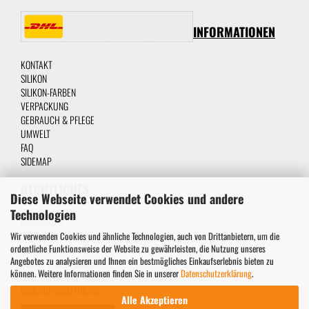
INFORMATIONEN
KONTAKT
SILIKON
SILIKON-FARBEN
VERPACKUNG
GEBRAUCH & PFLEGE
UMWELT
FAQ
SIDEMAP
RECHTLICHES
Diese Webseite verwendet Cookies und andere
Technologien
IMPRESSUM
DATENSCHUTZ
Wir verwenden Cookies und ähnliche Technologien, auch von Drittanbietern, um die
ordentliche Funktionsweise der Website zu gewährleisten, die Nutzung unseres
AGB
Angebotes zu analysieren und Ihnen ein bestmögliches Einkaufserlebnis bieten zu
COOKIE EINSTELLUNGEN
können. Weitere Informationen finden Sie in unserer
Datenschutzerklärung
.
SITZUNG UNTERBROCHEN
WIDERRUSBELEHRUNG
Alle Akzeptieren